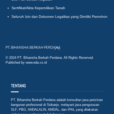
Sertifikat/Akta Kepemilikan Tanah
Seluruh Izin dan Dokumen Legalitas yang Dimiliki Pemohon
Back
PT. BIHANSHA BERKAH PERDANA
To
Top
© 2024 PT. Bihansha Berkah Perdana. All Rights Reserved.
Published by www.eda.co.id
TENTANG
PT. Bihansha Berkah Perdana adalah konsultan jasa perizinan
bangunan profesional di Sidoarjo, melayani jasa pengurusan
SLF, PBG, ANDALALIN, AMDAL, dan IPAL yang dilakukan