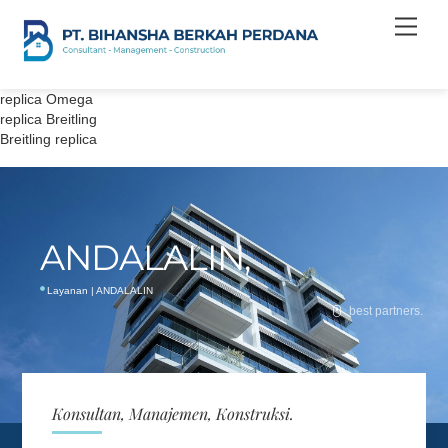
Skip
Men
to
content
replica Omega
replica Breitling
Breitling replica
ANDALALIN,
Layanan | ANDALALIN
best partners.
Konsultan, Manajemen, Konstruksi.